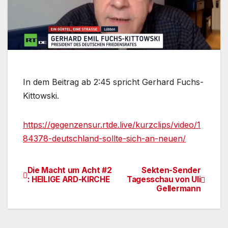
In dem Beitrag ab 2:45 spricht Gerhard Fuchs-
Kittowski.
https://gegenzensur.rtde.live/kurzclips/video/1
84378-deutschland-sollte-sich-an-neuen/
Die Macht um Acht #2
Sekten-Sender
Beitragsnavigation
: HEILIGE ARD-KIRCHE
Tagesschau von Uli
Gellermann