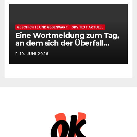
GESCHICHTE UND GEGENWART
OKV TEXT AKTUELL
Eine Wortmeldung zum Tag,
an dem sich der Überfall
Deutschlands auf die UdSSR
19. JUNI 2026
1941 zum 85. Male jährt