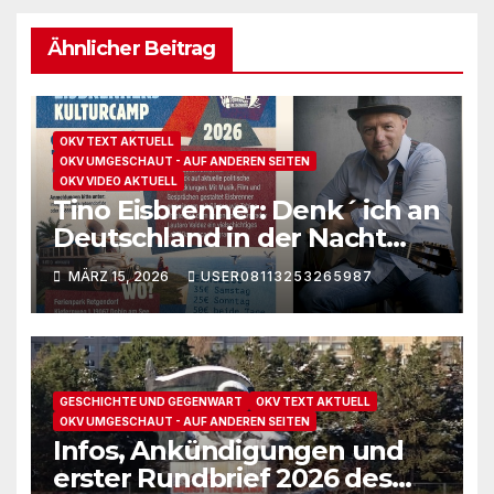
Ähnlicher Beitrag
OKV TEXT AKTUELL
OKV UMGESCHAUT - AUF ANDEREN SEITEN
OKV VIDEO AKTUELL
Tino Eisbrenner: Denk´ ich an
Deutschland in der Nacht
und Klaus Hartmann: Die
MÄRZ 15, 2026
USER08113253265987
Zerstörung des Völkerrechts
GESCHICHTE UND GEGENWART
OKV TEXT AKTUELL
OKV UMGESCHAUT - AUF ANDEREN SEITEN
Infos, Ankündigungen und
erster Rundbrief 2026 des