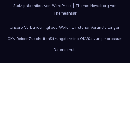
Stolz präsentiert von WordPress
|
Theme:
Newsberg
von
Themeansar
Unsere Verbandsmitglieder
Wofür wir stehen
Veranstaltungen
OKV Reisen
Zuschriften
Sitzungstermine OKV
Satzung
Impressum
Datenschutz