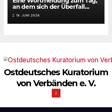
Eine Wortmeldung zum Tag,
an dem sich der Überfall
Deutschlands auf die UdSSR
19. JUNI 2026
1941 zum 85. Male jährt
Ostdeutsches Kuratorium
von Verbänden e. V.