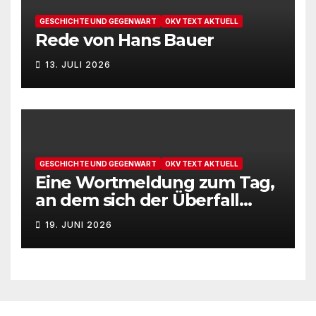
GESCHICHTE UND GEGENWART
OKV TEXT AKTUELL
Rede von Hans Bauer
13. JULI 2026
GESCHICHTE UND GEGENWART
OKV TEXT AKTUELL
Eine Wortmeldung zum Tag,
an dem sich der Überfall
Deutschlands auf die UdSSR
19. JUNI 2026
1941 zum 85. Male jährt