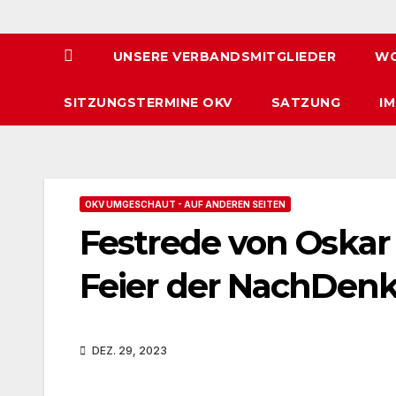
UNSERE VERBANDSMITGLIEDER
WO
SITZUNGSTERMINE OKV
SATZUNG
I
OKV UMGESCHAUT - AUF ANDEREN SEITEN
Festrede von Oskar 
Feier der NachDenk
DEZ. 29, 2023