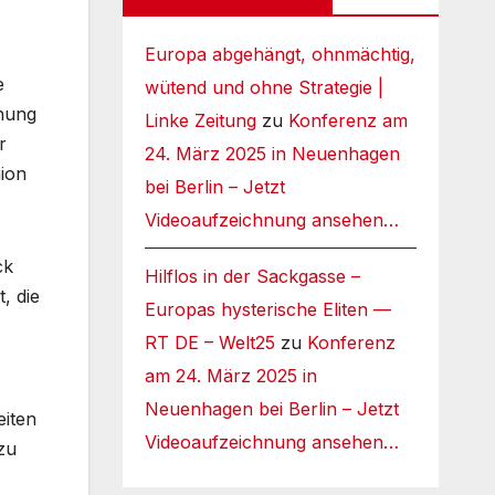
Europa abgehängt, ohnmächtig,
e
wütend und ohne Strategie |
ohung
Linke Zeitung
zu
Konferenz am
r
24. März 2025 in Neuenhagen
nion
bei Berlin – Jetzt
Videoaufzeichnung ansehen…
ck
Hilflos in der Sackgasse –
, die
Europas hysterische Eliten —
RT DE – Welt25
zu
Konferenz
am 24. März 2025 in
Neuenhagen bei Berlin – Jetzt
eiten
Videoaufzeichnung ansehen…
zu