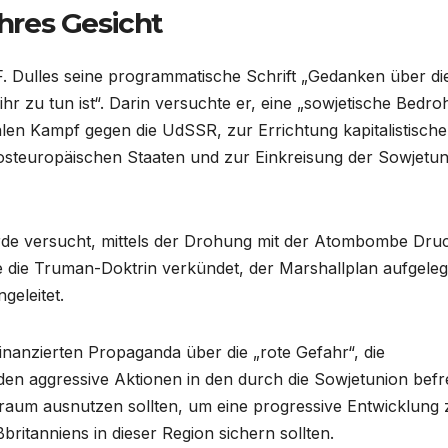
ahres Gesicht
. Dulles seine programmatische Schrift „Gedanken über di
ihr zu tun ist“. Darin versuchte er, eine „sowjetische Bedr
alen Kampf gegen die UdSSR, zur Errichtung kapitalistische
 osteuropäischen Staaten und zur Einkreisung der Sowjetu
e versucht, mittels der Drohung mit der Atombombe Dru
die Truman-Doktrin verkündet, der Marshallplan aufgelegt
geleitet.
 finanzierten Propaganda über die „rote Gefahr“, die
den aggressive Aktionen in den durch die Sowjetunion befr
elraum ausnutzen sollten, um eine progressive Entwicklung 
itanniens in dieser Region sichern sollten.