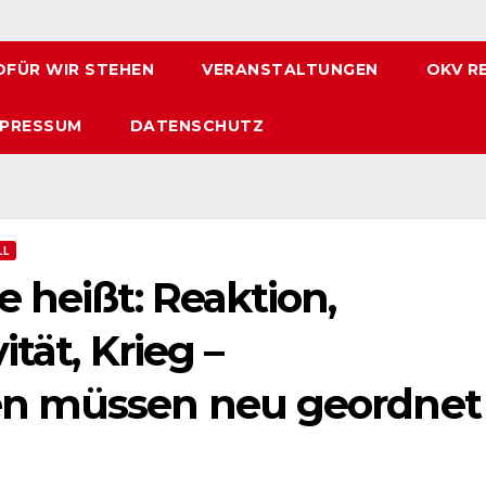
FÜR WIR STEHEN
VERANSTALTUNGEN
OKV R
MPRESSUM
DATENSCHUTZ
LL
 heißt: Reaktion,
ität, Krieg –
en müssen neu geordnet