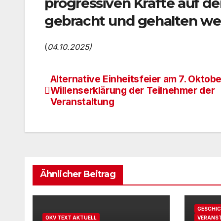
progressiven Kräfte auf de
gebracht und gehalten we
(
04.10.2025)
Alternative Einheitsfeier am 7. Oktob
Beitragsnavigation
Willenserklärung der Teilnehmer der
Veranstaltung
Ähnlicher Beitrag
GESCHI
OKV TEXT AKTUELL
VERANS