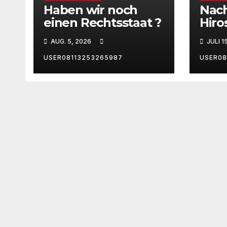
Haben wir noch
Nach
einen Rechtsstaat ?
Hiro
Nag
AUG. 5, 2026
JULI 1
USER08113253265987
USER08