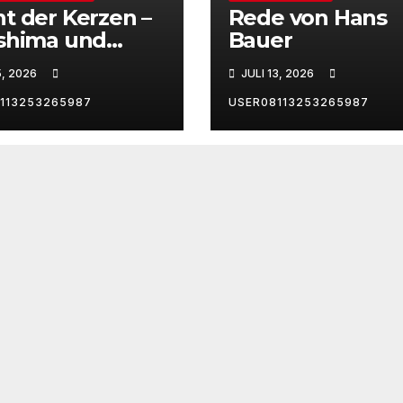
t der Kerzen –
Rede von Hans
shima und
Bauer
asaki
5, 2026
JULI 13, 2026
113253265987
USER08113253265987