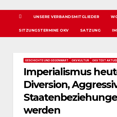
UNSERE VERBANDSMITGLIEDER
WO
SITZUNGSTERMINE OKV
SATZUNG
I
GESCHICHTE UND GEGENWART
OKV KULTUR
OKV TEXT AKTUE
Imperialismus heute
Diversion, Aggressiv
Staatenbeziehung
werden