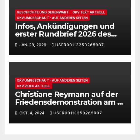
GESCHICHTE UND GEGENWART
OKV TEXT AKTUELL
OKV UMGESCHAUT - AUF ANDEREN SEITEN
Infos, Ankündigungen und
erster Rundbrief 2026 des
„Freundeskreis Ernst-
JAN. 28, 2026
USER08113253265987
Thälmann“
OKV UMGESCHAUT - AUF ANDEREN SEITEN
OKV VIDEO AKTUELL
Christiane Reymann auf der
Friedensdemonstration am 3.
Oktober 2024 in Berlin
OKT. 4, 2024
USER08113253265987