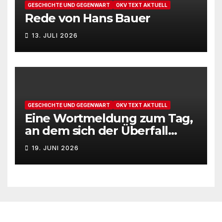
GESCHICHTE UND GEGENWART
OKV TEXT AKTUELL
Rede von Hans Bauer
13. JULI 2026
GESCHICHTE UND GEGENWART
OKV TEXT AKTUELL
Eine Wortmeldung zum Tag,
an dem sich der Überfall
Deutschlands auf die UdSSR
19. JUNI 2026
1941 zum 85. Male jährt