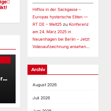
ige
kt!
Hilflos in der Sackgasse –
Europas hysterische Eliten —
RT DE – Welt25
zu
Konferenz
am 24. März 2025 in
Neuenhagen bei Berlin – Jetzt
Videoaufzeichnung ansehen…
Archiv
r
tra
August 2026
ber
Juli 2026