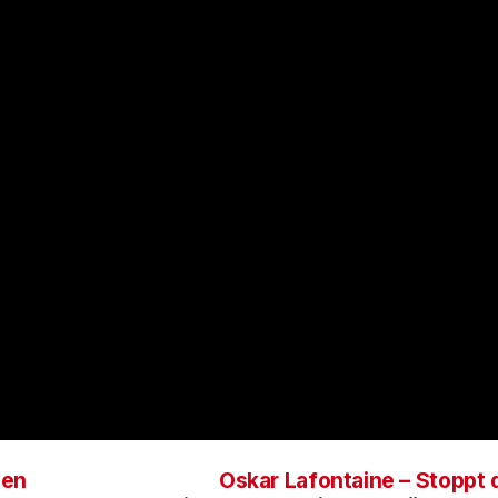
hen
Oskar Lafontaine – Stoppt 