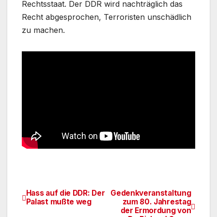
Rechtsstaat. Der DDR wird nachträglich das
Recht abgesprochen, Terroristen unschädlich
zu machen.
Hass auf die DDR: Der
Gedenkveranstaltung
Beitragsnavigation
Palast mußte weg
zum 80. Jahrestag
der Ermordung von