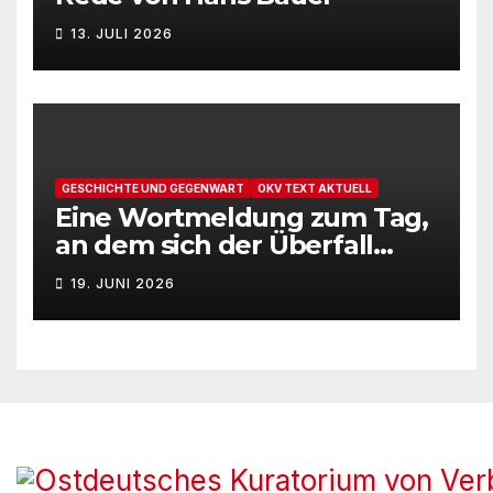
13. JULI 2026
GESCHICHTE UND GEGENWART
OKV TEXT AKTUELL
Eine Wortmeldung zum Tag,
an dem sich der Überfall
Deutschlands auf die UdSSR
19. JUNI 2026
1941 zum 85. Male jährt