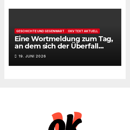
GESCHICHTE UND GEGENWART
OKV TEXT AKTUELL
Eine Wortmeldung zum Tag,
an dem sich der Überfall
Deutschlands auf die UdSSR
19. JUNI 2026
1941 zum 85. Male jährt