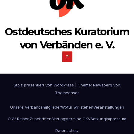
Ostdeutsches Kuratorium
von Verbänden e. V.
Stolz präsentiert von WordPress
|
Theme:
Newsberg
von
Themeansar
Unsere Verbandsmitglieder
Wofür wir stehen
Veranstaltungen
OKV Reisen
Zuschriften
Sitzungstermine OKV
Satzung
Impressum
Datenschutz