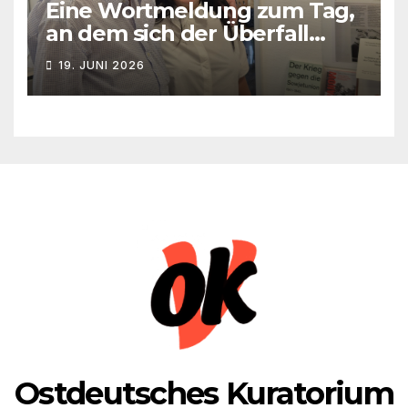
Eine Wortmeldung zum Tag,
an dem sich der Überfall
Deutschlands auf die UdSSR
19. JUNI 2026
1941 zum 85. Male jährt
Ostdeutsches Kuratorium