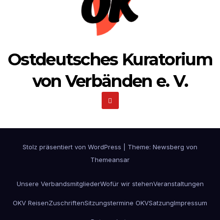
Ostdeutsches Kuratorium
von Verbänden e. V.
Stolz präsentiert von WordPress
|
Theme:
Newsberg
von
Themeansar
Unsere Verbandsmitglieder
Wofür wir stehen
Veranstaltungen
OKV Reisen
Zuschriften
Sitzungstermine OKV
Satzung
Impressum