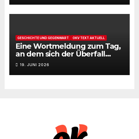
GESCHICHTE UND GEGENWART
OKV TEXT AKTUELL
Eine Wortmeldung zum Tag,
an dem sich der Überfall
Deutschlands auf die UdSSR
19. JUNI 2026
1941 zum 85. Male jährt