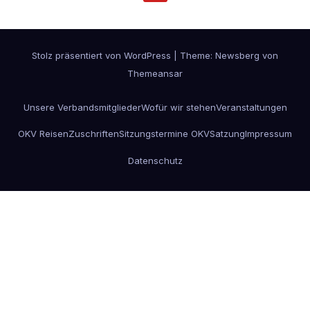
Stolz präsentiert von WordPress
|
Theme:
Newsberg
von
Themeansar
Unsere Verbandsmitglieder
Wofür wir stehen
Veranstaltungen
OKV Reisen
Zuschriften
Sitzungstermine OKV
Satzung
Impressum
Datenschutz