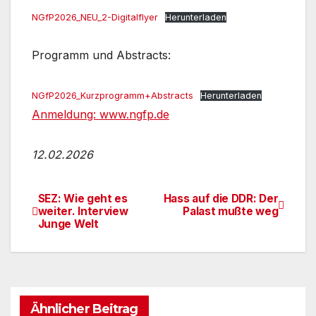
NGfP2026_NEU_2-Digitalflyer
Herunterladen
Programm und Abstracts:
NGfP2026_Kurzprogramm+Abstracts
Herunterladen
Anmeldung: www.ngfp.de
12.02.2026
SEZ: Wie geht es
Hass auf die DDR: Der
Beitragsnavigation
weiter. Interview
Palast mußte weg
Junge Welt
Ähnlicher Beitrag