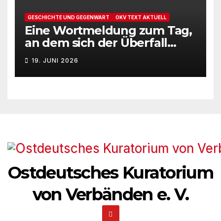
GESCHICHTE UND GEGENWART
OKV TEXT AKTUELL
Eine Wortmeldung zum Tag,
an dem sich der Überfall
Deutschlands auf die UdSSR
19. JUNI 2026
1941 zum 85. Male jährt
Ostdeutsches Kuratorium
von Verbänden e. V.