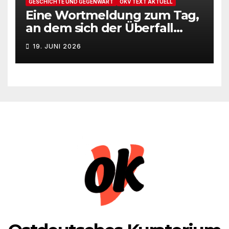
GESCHICHTE UND GEGENWART
OKV TEXT AKTUELL
Eine Wortmeldung zum Tag,
an dem sich der Überfall
Deutschlands auf die UdSSR
19. JUNI 2026
1941 zum 85. Male jährt