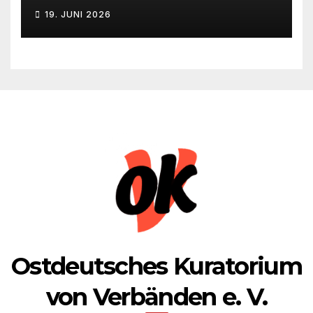
Deutschlands auf die UdSSR
19. JUNI 2026
1941 zum 85. Male jährt
Ostdeutsches Kuratorium
von Verbänden e. V.