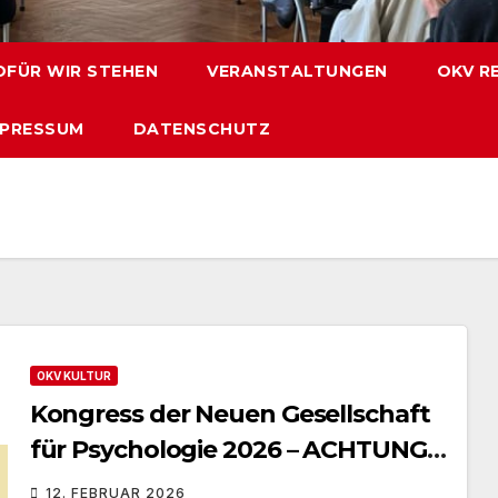
FÜR WIR STEHEN
VERANSTALTUNGEN
OKV R
MPRESSUM
DATENSCHUTZ
OKV KULTUR
Kongress der Neuen Gesellschaft
für Psychologie 2026 – ACHTUNG:
NEUER VERANSTALTUNGSORT
12. FEBRUAR 2026