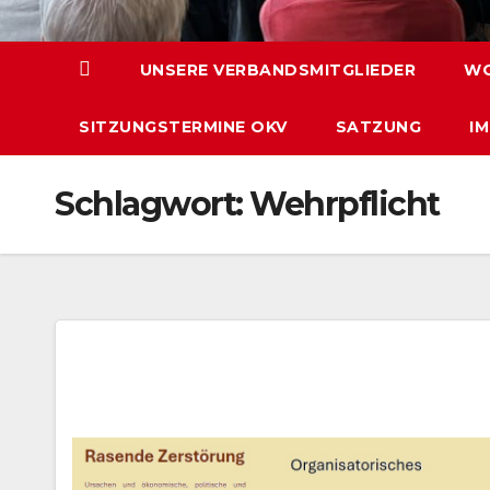
UNSERE VERBANDSMITGLIEDER
WO
SITZUNGSTERMINE OKV
SATZUNG
I
Schlagwort:
Wehrpflicht