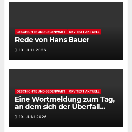
GESCHICHTE UND GEGENWART
OKV TEXT AKTUELL
Rede von Hans Bauer
13. JULI 2026
GESCHICHTE UND GEGENWART
OKV TEXT AKTUELL
Eine Wortmeldung zum Tag,
an dem sich der Überfall
Deutschlands auf die UdSSR
19. JUNI 2026
1941 zum 85. Male jährt