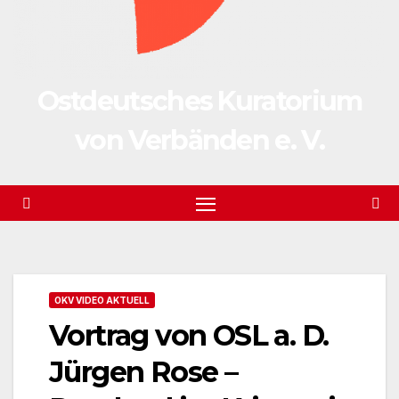
Ostdeutsches Kuratorium
von Verbänden e. V.
OKV VIDEO AKTUELL
Vortrag von OSL a. D.
Jürgen Rose –