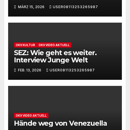
und Klaus Hartmann: Die
MÄRZ 15, 2026
USER08113253265987
Zerstörung des Völkerrechts
OKV KULTUR
OKV VIDEO AKTUELL
SEZ: Wie geht es weiter.
Interview Junge Welt
FEB. 13, 2026
USER08113253265987
OKV VIDEO AKTUELL
Hände weg von Venezuella