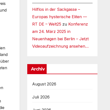
eis
Hilflos in der Sackgasse –
 und
Europas hysterische Eliten —
RT DE – Welt25
zu
Konferenz
am 24. März 2025 in
Neuenhagen bei Berlin – Jetzt
Videoaufzeichnung ansehen…
ien
land
nüber
eten
Archiv
August 2026
en
Juli 2026
n
die