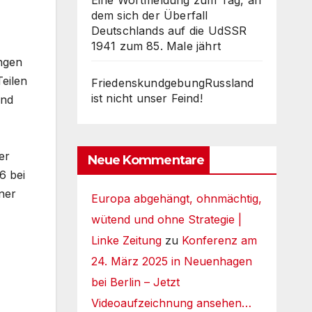
Eine Wortmeldung zum Tag, an
dem sich der Überfall
Deutschlands auf die UdSSR
1941 zum 85. Male jährt
ungen
eilen
FriedenskundgebungRussland
ist nicht unser Feind!
und
er
Neue Kommentare
6 bei
ner
Europa abgehängt, ohnmächtig,
wütend und ohne Strategie |
Linke Zeitung
zu
Konferenz am
24. März 2025 in Neuenhagen
bei Berlin – Jetzt
Videoaufzeichnung ansehen…