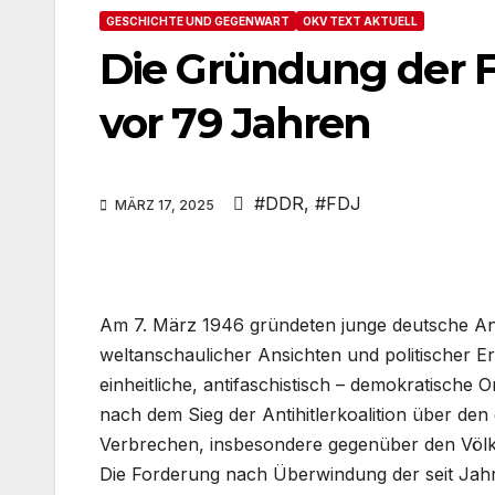
GESCHICHTE UND GEGENWART
OKV TEXT AKTUELL
Die Gründung der 
vor 79 Jahren
#DDR
,
#FDJ
MÄRZ 17, 2025
Am 7. März 1946 gründeten junge deutsche Anti
weltanschaulicher Ansichten und politischer 
einheitliche, antifaschistisch – demokratisch
nach dem Sieg der Antihitlerkoalition über d
Verbrechen, insbesondere gegenüber den Völke
Die Forderung nach Überwindung der seit Jah