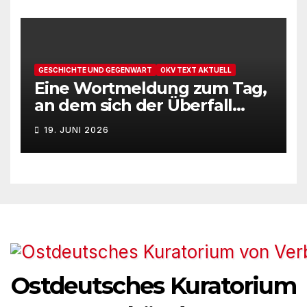
GESCHICHTE UND GEGENWART
OKV TEXT AKTUELL
Eine Wortmeldung zum Tag,
an dem sich der Überfall
Deutschlands auf die UdSSR
19. JUNI 2026
1941 zum 85. Male jährt
Ostdeutsches Kuratorium