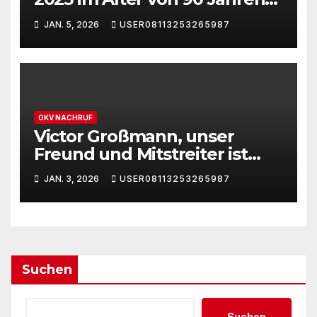
gestorben
JAN. 5, 2026
USER08113253265987
OKV NACHRUF
Victor Großmann, unser
Freund und Mitstreiter ist
verstorben
JAN. 3, 2026
USER08113253265987
Suchen
Suchen