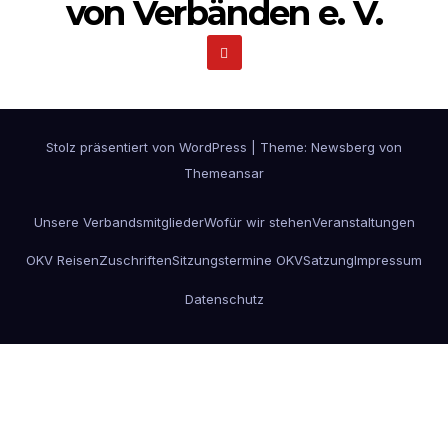
von Verbänden e. V.
Stolz präsentiert von WordPress
|
Theme:
Newsberg
von
Themeansar
Unsere Verbandsmitglieder
Wofür wir stehen
Veranstaltungen
OKV Reisen
Zuschriften
Sitzungstermine OKV
Satzung
Impressum
Datenschutz