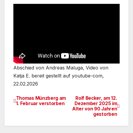
Abschied von Andreas Maluga, Video von
Katja E. bereit gestellt auf youtube-com,
22.02.2026
Thomas Münzberg am
Rolf Becker, am 12.
Beitragsnavigation
1. Februar verstorben
Dezember 2025 im
Alter von 90 Jahren
gestorben