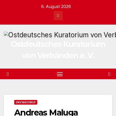
Zum
6. August 2026
Inhalt
springen
Ostdeutsches Kuratorium
von Verbänden e. V.
OKV NACHRUF
Andreas Maluga