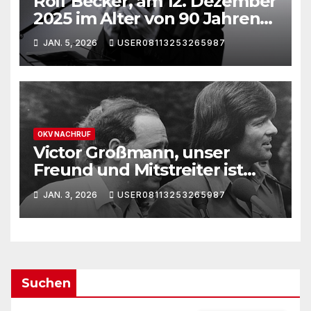
Rolf Becker, am 12. Dezember
2025 im Alter von 90 Jahren
gestorben
JAN. 5, 2026
USER08113253265987
OKV NACHRUF
Victor Großmann, unser
Freund und Mitstreiter ist
verstorben
JAN. 3, 2026
USER08113253265987
Suchen