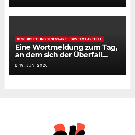
GESCHICHTE UND GEGENWART
OKV TEXT AKTUELL
Eine Wortmeldung zum Tag,
an dem sich der Überfall
Deutschlands auf die UdSSR
19. JUNI 2026
1941 zum 85. Male jährt