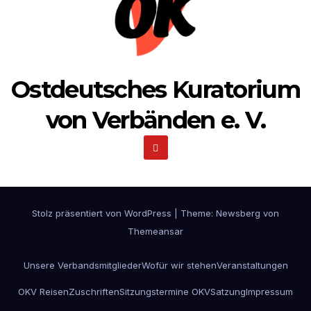
Ostdeutsches Kuratorium
von Verbänden e. V.
Stolz präsentiert von WordPress
|
Theme:
Newsberg
von
Themeansar
Unsere Verbandsmitglieder
Wofür wir stehen
Veranstaltungen
OKV Reisen
Zuschriften
Sitzungstermine OKV
Satzung
Impressum