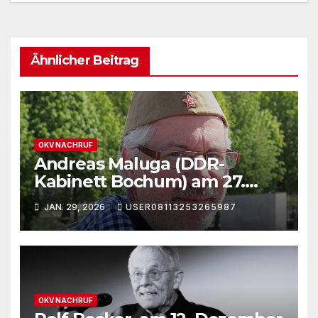
Ähnlicher Beitrag
OKV NACHRUF
Andreas Maluga (DDR-
Kabinett Bochum) am 27.
Januar 2026 verstorben.
JAN. 29, 2026
USER08113253265987
Nachruf.
OKV NACHRUF