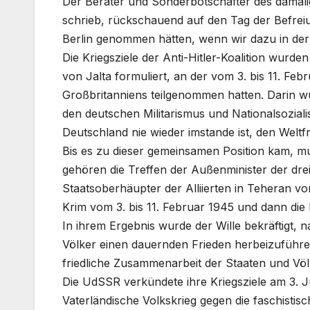
Der Berater und Sonderbotschafter des damali
schrieb, rückschauend auf den Tag der Befreiu
Berlin genommen hätten, wenn wir dazu in de
Die Kriegsziele der Anti-Hitler-Koalition wurd
von Jalta formuliert, an der vom 3. bis 11. F
Großbritanniens teilgenommen hatten. Darin wu
den deutschen Militarismus und Nationalsozial
Deutschland nie wieder imstande ist, den Weltfr
Bis es zu dieser gemeinsamen Position kam, m
gehören die Treffen der Außenminister der dr
Staatsoberhäupter der Alliierten in Teheran v
Krim vom 3. bis 11. Februar 1945 und dann die
In ihrem Ergebnis wurde der Wille bekräftigt, 
Völker einen dauernden Frieden herbeizuführe
friedliche Zusammenarbeit der Staaten und Völ
Die UdSSR verkündete ihre Kriegsziele am 3. Ju
Vaterländische Volkskrieg gegen die faschistis