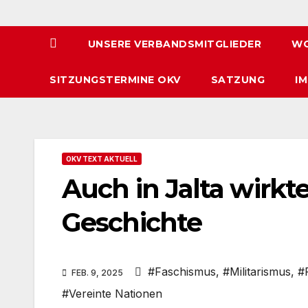
UNSERE VERBANDSMITGLIEDER
WO
SITZUNGSTERMINE OKV
SATZUNG
I
OKV TEXT AKTUELL
Auch in Jalta wirkt
Geschichte
#Faschismus
,
#Militarismus
,
#
FEB. 9, 2025
#Vereinte Nationen