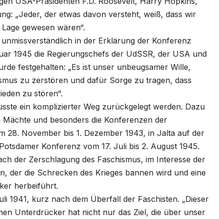
gen USA-Präsidenten F.D. Roosevelt, Harry Hopkins,
ng: „Jeder, der etwas davon versteht, weiß, dass wir
r Lage gewesen wären“.
en unmissverständlich in der Erklärung der Konferenz
ebruar 1945 die Regierungschefs der UdSSR, der USA und
rde festgehalten: „Es ist unser unbeugsamer Wille,
ismus zu zerstören und dafür Sorge zu tragen, dass
ieden zu stören“.
usste ein komplizierter Weg zurückgelegt werden. Dazu
ei Mächte und besonders die Konferenzen der
om 28. November bis 1. Dezember 1943, in Jalta auf der
 Potsdamer Konferenz vom 17. Juli bis 2. August 1945.
nach der Zerschlagung des Faschismus, im Interesse der
n, der die Schrecken des Krieges bannen wird und eine
ker herbeiführt.
li 1941, kurz nach dem Überfall der Faschisten. „Dieser
chen Unterdrücker hat nicht nur das Ziel, die über unser