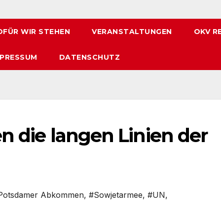
FÜR WIR STEHEN
VERANSTALTUNGEN
OKV R
MPRESSUM
DATENSCHUTZ
en die langen Linien der
Potsdamer Abkommen
,
#Sowjetarmee
,
#UN
,