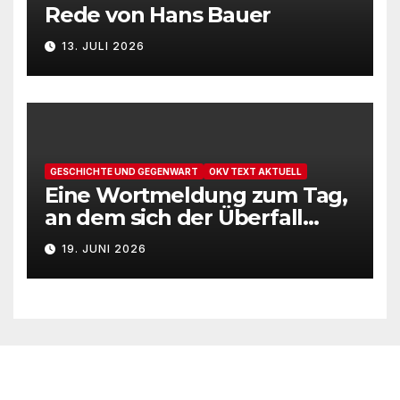
Rede von Hans Bauer
13. JULI 2026
GESCHICHTE UND GEGENWART
OKV TEXT AKTUELL
Eine Wortmeldung zum Tag,
an dem sich der Überfall
Deutschlands auf die UdSSR
19. JUNI 2026
1941 zum 85. Male jährt