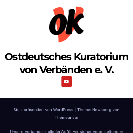
Ostdeutsches Kuratorium
von Verbänden e. V.
Stolz präsentiert von WordPress
|
Theme:
Newsberg
von
Themeansar
Unsere Verbandsmitglieder
Wofür wir stehen
Veranstaltungen