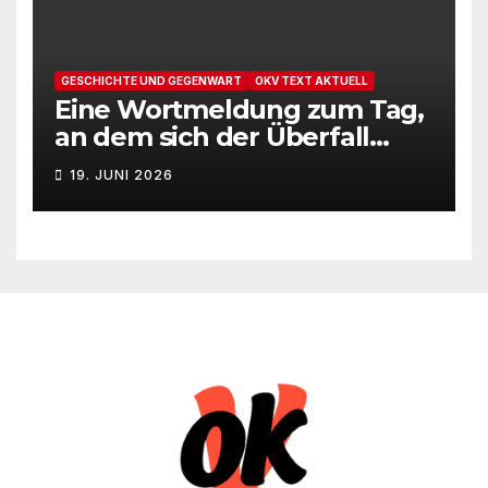
GESCHICHTE UND GEGENWART
OKV TEXT AKTUELL
Eine Wortmeldung zum Tag,
an dem sich der Überfall
Deutschlands auf die UdSSR
19. JUNI 2026
1941 zum 85. Male jährt