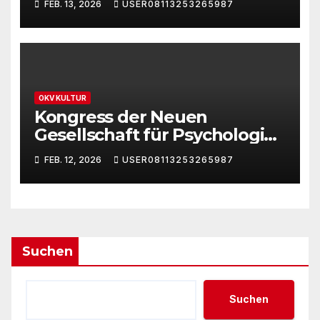
FEB. 13, 2026
USER08113253265987
OKV KULTUR
Kongress der Neuen
Gesellschaft für Psychologie
2026 – ACHTUNG: NEUER
FEB. 12, 2026
USER08113253265987
VERANSTALTUNGSORT
Suchen
Suchen