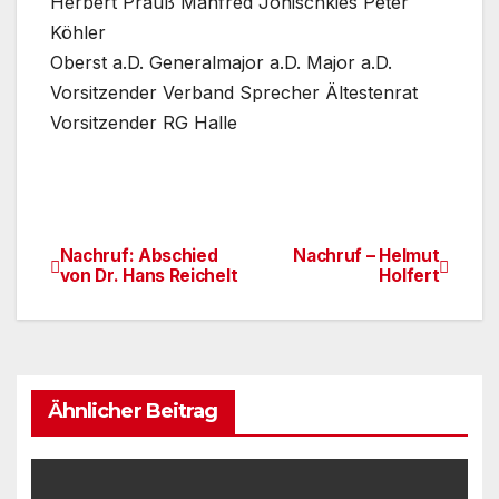
Herbert Prauß Manfred Jonischkies Peter
Köhler
Oberst a.D. Generalmajor a.D. Major a.D.
Vorsitzender Verband Sprecher Ältestenrat
Vorsitzender RG Halle
Nachruf: Abschied
Nachruf – Helmut
Beitragsnavigation
von Dr. Hans Reichelt
Holfert
Ähnlicher Beitrag