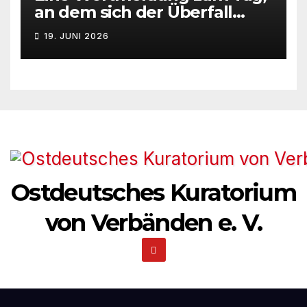
an dem sich der Überfall
Deutschlands auf die UdSSR
19. JUNI 2026
1941 zum 85. Male jährt
Ostdeutsches Kuratorium
von Verbänden e. V.