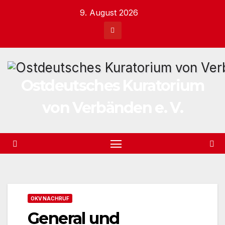
Zum
9. August 2026
Inhalt
springen
Ostdeutsches Kuratorium
von Verbänden e. V.
OKV NACHRUF
General und