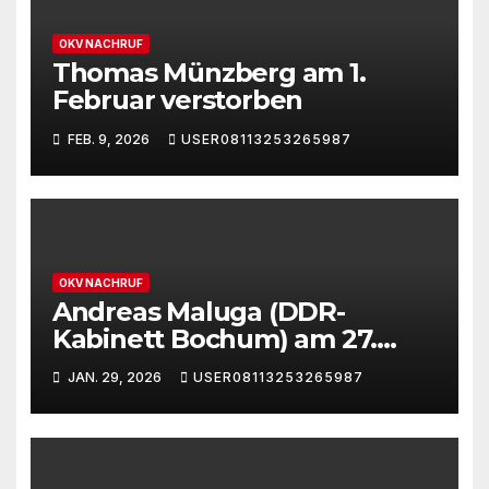
OKV NACHRUF
Thomas Münzberg am 1.
Februar verstorben
FEB. 9, 2026
USER08113253265987
OKV NACHRUF
Andreas Maluga (DDR-
Kabinett Bochum) am 27.
Januar 2026 verstorben.
JAN. 29, 2026
USER08113253265987
Nachruf.