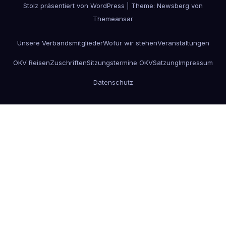
Stolz präsentiert von WordPress
|
Theme:
Newsberg
von
Themeansar
Unsere Verbandsmitglieder
Wofür wir stehen
Veranstaltungen
OKV Reisen
Zuschriften
Sitzungstermine OKV
Satzung
Impressum
Datenschutz