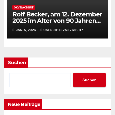
OKV NACHRUF
Rolf Becker, am 12. Dezember
2025 im Alter von 90 Jahren
gestorben
JAN. 5, 2026
USER08113253265987
Suchen
Suchen
Neue Beiträge