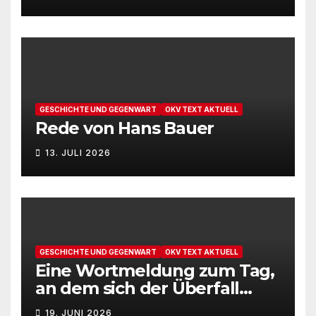
GESCHICHTE UND GEGENWART
OKV TEXT AKTUELL
Rede von Hans Bauer
13. JULI 2026
GESCHICHTE UND GEGENWART
OKV TEXT AKTUELL
Eine Wortmeldung zum Tag,
an dem sich der Überfall
Deutschlands auf die UdSSR
19. JUNI 2026