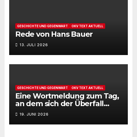
GESCHICHTE UND GEGENWART
OKV TEXT AKTUELL
Rede von Hans Bauer
13. JULI 2026
GESCHICHTE UND GEGENWART
OKV TEXT AKTUELL
Eine Wortmeldung zum Tag,
an dem sich der Überfall
Deutschlands auf die UdSSR
19. JUNI 2026
1941 zum 85. Male jährt