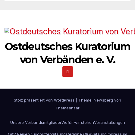
Ostdeutsches Kuratorium
von Verbänden e. V.
Stolz präsentiert von WordPress
|
Theme:
Newsberg
von
Themeansar
Unsere Verbandsmitglieder
Wofür wir stehen
Veranstaltungen
OKV Reisen
Zuschriften
Sitzungstermine OKV
Satzung
Impressum