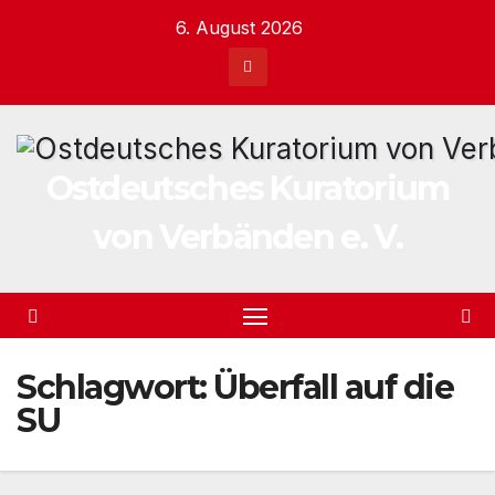
Zum
6. August 2026
Inhalt
springen
Ostdeutsches Kuratorium
von Verbänden e. V.
Schlagwort:
Überfall auf die
SU