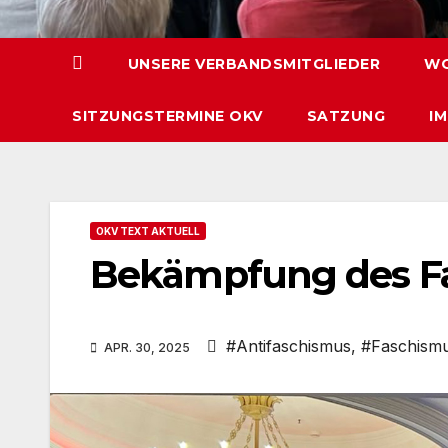
UNSERE VERBANDSMITGLIEDER
WO
SITZUNGSTERMINE OKV
SATZUNG
I
OKV TEXT AKTUELL
Bekämpfung des F
#Antifaschismus
,
#Faschism
APR. 30, 2025