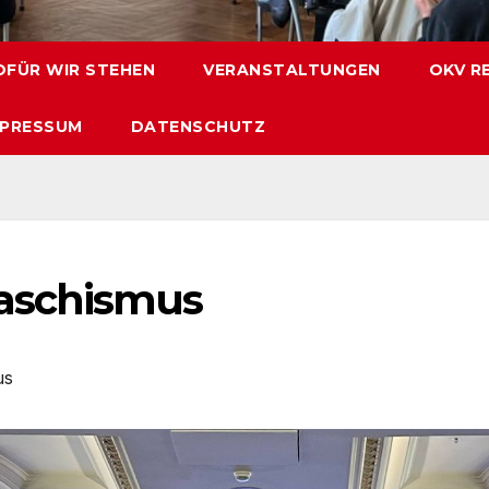
FÜR WIR STEHEN
VERANSTALTUNGEN
OKV R
MPRESSUM
DATENSCHUTZ
aschismus
us