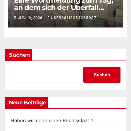
Eine Wortmeldung zum Tag,
an dem sich der Überfall
Deutschlands auf die UdSSR
JUNI 19, 2026
USER08113253265987
1941 zum 85. Male jährt
Suchen
Suchen
Neue Beiträge
Haben wir noch einen Rechtsstaat ?