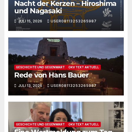
Nacht der Kerzen – Hiroshima
und Nagasaki
JULI 15, 2026
USER08113253265987
GESCHICHTE UND GEGENWART
OKV TEXT AKTUELL
Rede von Hans Bauer
JULI 13, 2026
USER08113253265987
GESCHICHTE UND GEGENWART
OKV TEXT AKTUELL