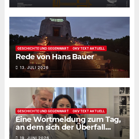
GESCHICHTE UND GEGENWART
OKV TEXT AKTUELL
Rede von Hans Bauer
13. JULI 2026
GESCHICHTE UND GEGENWART
OKV TEXT AKTUELL
Eine Wortmeldung zum Tag,
an dem sich der Überfall
Deutschlands auf die UdSSR
19. JUNI 2026