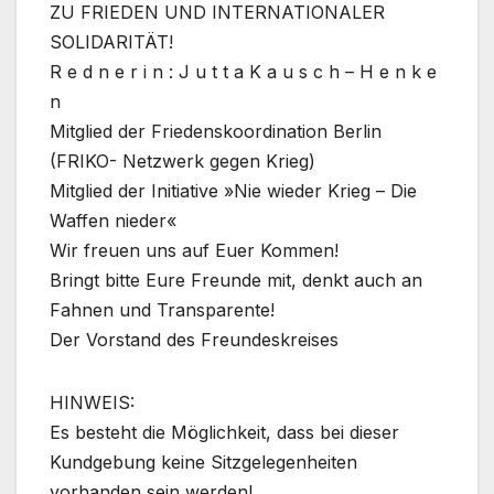
ZU FRIEDEN UND INTERNATIONALER
SOLIDARITÄT!
R e d n e r i n : J u t t a K a u s c h – H e n k e
n
Mitglied der Friedenskoordination Berlin
(FRIKO- Netzwerk gegen Krieg)
Mitglied der Initiative »Nie wieder Krieg – Die
Waffen nieder«
Wir freuen uns auf Euer Kommen!
Bringt bitte Eure Freunde mit, denkt auch an
Fahnen und Transparente!
Der Vorstand des Freundeskreises
HINWEIS:
Es besteht die Möglichkeit, dass bei dieser
Kundgebung keine Sitzgelegenheiten
vorhanden sein werden!