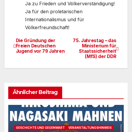
Ja zu Frieden und Völkerverständigung!
Ja für den proletarischen
Internationalismus und für
Völkerfreundschaft!
Die Gründung der
75. Jahrestag – das
Beitragsnavigation
Freien Deutschen
Ministerium für
Jugend vor 79 Jahren
Staatssicherheit
(MfS) der DDR
Ähnlicher Beitrag
GESCHICHTE UND GEGENWART
VERANSTALTUNGSHINWEIS