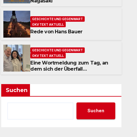
Nagasaki
GESCHICHTE UND GEGENWART
OKV TEXT AKTUELL
Rede von Hans Bauer
GESCHICHTE UND GEGENWART
OKV TEXT AKTUELL
Rede von Hans Bauer
GESCHICHTE UND GEGENWART
OKV TEXT AKTUELL
13. JULI 2026
Eine Wortmeldung zum Tag, an
dem sich der Überfall
Deutschlands auf die UdSSR 1941
zum 85. Male jährt
Suchen
Suchen