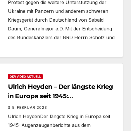
Panzern und anderem schweren
Protest gegen die weitere Unterstützung der
Kriegsgerät
Ukraine mit Panzern und anderem schweren
Kriegsgerät durch Deutschland von Sebald
Daum, Generalmajor a.D. Mit der Entscheidung
des Bundeskanzlers der BRD Herrn Scholz und
OKV VIDEO AKTUELL
Ulrich Heyden – Der längste Krieg
in Europa seit 1945:
Augenzeugenberichte aus dem
5. FEBRUAR 2023
Donbass
Ulrich HeydenDer längste Krieg in Europa seit
1945: Augenzeugenberichte aus dem