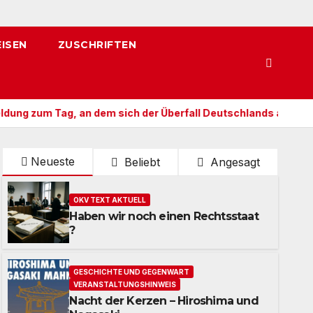
EISEN
ZUSCHRIFTEN
m Tag, an dem sich der Überfall Deutschlands auf die UdSSR 1
Neueste
Beliebt
Angesagt
OKV TEXT AKTUELL
Haben wir noch einen Rechtsstaat
?
GESCHICHTE UND GEGENWART
VERANSTALTUNGSHINWEIS
Nacht der Kerzen – Hiroshima und