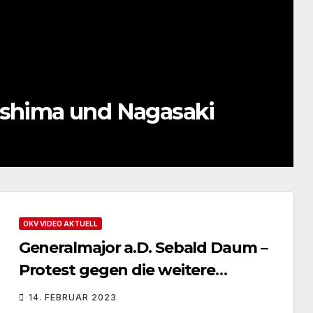
oshima und Nagasaki
OKV VIDEO AKTUELL
Generalmajor a.D. Sebald Daum –
Protest gegen die weitere
Unterstützung der Ukraine mit
14. FEBRUAR 2023