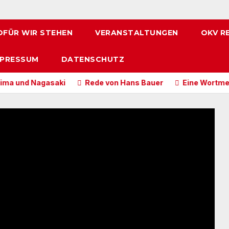
FÜR WIR STEHEN
VERANSTALTUNGEN
OKV R
MPRESSUM
DATENSCHUTZ
d Nagasaki
Rede von Hans Bauer
Eine Wortmeldung zu