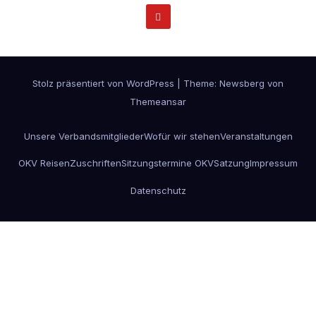
Stolz präsentiert von WordPress
|
Theme:
Newsberg
von
Themeansar
Unsere Verbandsmitglieder
Wofür wir stehen
Veranstaltungen
OKV Reisen
Zuschriften
Sitzungstermine OKV
Satzung
Impressum
Datenschutz