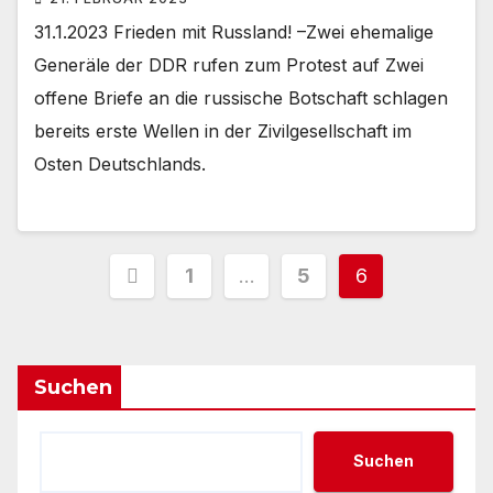
31.1.2023 Frieden mit Russland! –Zwei ehemalige
Generäle der DDR rufen zum Protest auf Zwei
offene Briefe an die russische Botschaft schlagen
bereits erste Wellen in der Zivilgesellschaft im
Osten Deutschlands.
Seitennummerierung
1
…
5
6
der
Beiträge
Suchen
Suchen