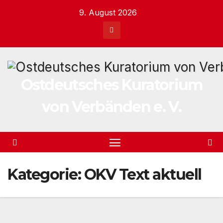
Zum
9. August 2026
Inhalt
springen
Ostdeutsches Kuratorium
von Verbänden e. V.
Kategorie:
OKV Text aktuell