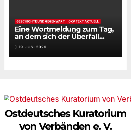
GESCHICHTE UND GEGENWART
OKV TEXT AKTUELL
Eine Wortmeldung zum Tag,
an dem sich der Überfall
Deutschlands auf die UdSSR
19. JUNI 2026
1941 zum 85. Male jährt
Ostdeutsches Kuratorium
von Verbänden e. V.